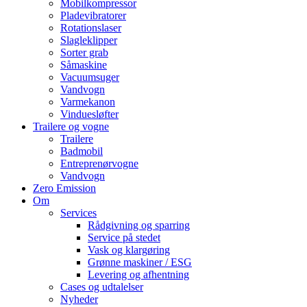
Mobilkompressor
Pladevibratorer
Rotationslaser
Slagleklipper
Sorter grab
Såmaskine
Vacuumsuger
Vandvogn
Varmekanon
Vinduesløfter
Trailere og vogne
Trailere
Badmobil
Entreprenørvogne
Vandvogn
Zero Emission
Om
Services
Rådgivning og sparring
Service på stedet
Vask og klargøring
Grønne maskiner / ESG
Levering og afhentning
Cases og udtalelser
Nyheder