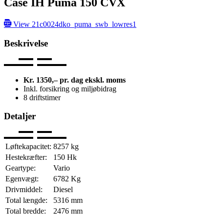
Case IH Puma 150 CVX
View 21c0024dko_puma_swb_lowres1
Beskrivelse
Kr. 1350,
– pr. dag
ekskl. moms
Inkl. forsikring og miljøbidrag
8 driftstimer
Detaljer
Løftekapacitet:
8257
kg
Hestekræfter:
150
Hk
Geartype:
Vario
Egenvægt:
6782
Kg
Drivmiddel:
Diesel
Total længde:
5316
mm
Total bredde:
2476
mm