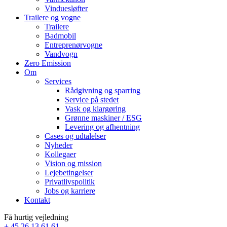
Vinduesløfter
Trailere og vogne
Trailere
Badmobil
Entreprenørvogne
Vandvogn
Zero Emission
Om
Services
Rådgivning og sparring
Service på stedet
Vask og klargøring
Grønne maskiner / ESG
Levering og afhentning
Cases og udtalelser
Nyheder
Kollegaer
Vision og mission
Lejebetingelser
Privatlivspolitik
Jobs og karriere
Kontakt
Få hurtig vejledning
+ 45 26 13 61 61