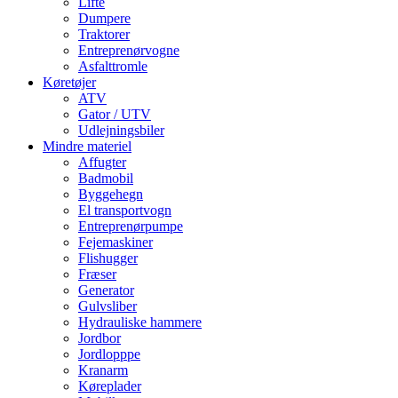
Lifte
Dumpere
Traktorer
Entreprenørvogne
Asfalttromle
Køretøjer
ATV
Gator / UTV
Udlejningsbiler
Mindre materiel
Affugter
Badmobil
Byggehegn
El transportvogn
Entreprenørpumpe
Fejemaskiner
Flishugger
Fræser
Generator
Gulvsliber
Hydrauliske hammere
Jordbor
Jordlopppe
Kranarm
Køreplader