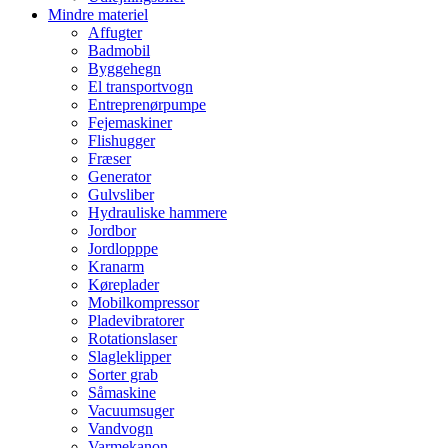
Mindre materiel
Affugter
Badmobil
Byggehegn
El transportvogn
Entreprenørpumpe
Fejemaskiner
Flishugger
Fræser
Generator
Gulvsliber
Hydrauliske hammere
Jordbor
Jordlopppe
Kranarm
Køreplader
Mobilkompressor
Pladevibratorer
Rotationslaser
Slagleklipper
Sorter grab
Såmaskine
Vacuumsuger
Vandvogn
Varmekanon