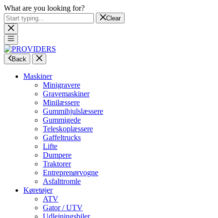
What are you looking for?
Clear
Back
Maskiner
Minigravere
Gravemaskiner
Minilæssere
Gummihjulslæssere
Gummigede
Teleskoplæssere
Gaffeltrucks
Lifte
Dumpere
Traktorer
Entreprenørvogne
Asfalttromle
Køretøjer
ATV
Gator / UTV
Udlejningsbiler