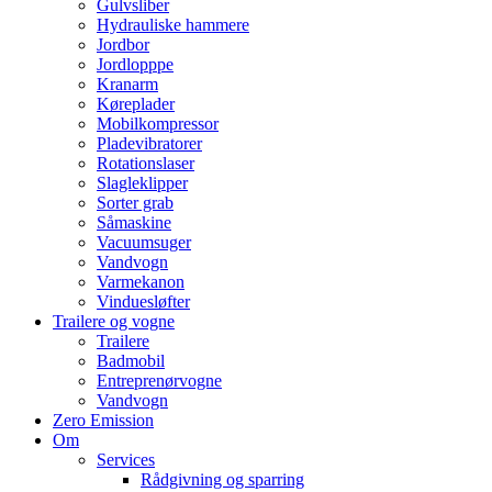
Gulvsliber
Hydrauliske hammere
Jordbor
Jordlopppe
Kranarm
Køreplader
Mobilkompressor
Pladevibratorer
Rotationslaser
Slagleklipper
Sorter grab
Såmaskine
Vacuumsuger
Vandvogn
Varmekanon
Vinduesløfter
Trailere og vogne
Trailere
Badmobil
Entreprenørvogne
Vandvogn
Zero Emission
Om
Services
Rådgivning og sparring