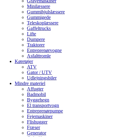
Gravemaskiner
Minilæssere
Gummihjulslæssere
Gummigede
Teleskoplæssere
Gaffeltrucks
Lifte
Dumpere
Traktorer
Entreprenørvogne
Asfalttromle
Køretøjer
ATV
Gator / UTV
Udlejningsbiler
Mindre materiel
Affugter
Badmobil
Byggehegn
El transportvogn
Entreprenørpumpe
Fejemaskiner
Flishugger
Fræser
Generator