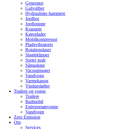
Generator
Gulvsliber
Hydrauliske hammere
Jordbor
Jordlopppe
Kranarm
Køreplader
Mobilkompressor
Pladevibratorer
Rotationslaser
Slagleklipper
Sorter grab
Såmaskine
Vacuumsuger
Vandvogn
Varmekanon
Vinduesløfter
Trailere og vogne
Trailere
Badmobil
Entreprenørvogne
Vandvogn
Zero Emission
Om
Services