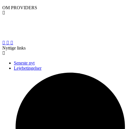
OM PROVIDERS
PROVIDERS er en professionel landsdækkende materiel- og
liftudlejningsvirksomhed med base i den gamle maskinforretning i
Hjallerup i Nordjylland.
Nyttige links
Seneste nyt
Lejebetingelser