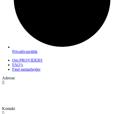
Privatlivspolitik
Om PROVIDERS
FAQ’s
Find medarbejder
Adresse
Navervej 1
9320 Hjallerup
Kontakt