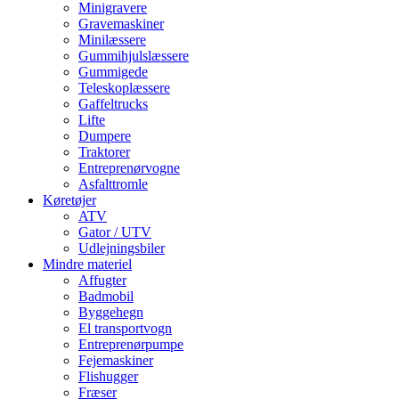
Minigravere
Gravemaskiner
Minilæssere
Gummihjulslæssere
Gummigede
Teleskoplæssere
Gaffeltrucks
Lifte
Dumpere
Traktorer
Entreprenørvogne
Asfalttromle
Køretøjer
ATV
Gator / UTV
Udlejningsbiler
Mindre materiel
Affugter
Badmobil
Byggehegn
El transportvogn
Entreprenørpumpe
Fejemaskiner
Flishugger
Fræser