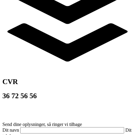
CVR
36 72 56 56
© 2026
PROVIDERS
– alt materiale er beskyttet af dansk lov om
ophavsret og må ikke benyttes uden tilladelse.
Send dine oplysninger, så ringer vi tilbage
Dit navn
Dit