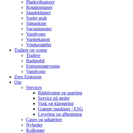
Pladevibratorer
Rotationslaser
Slagleklipper
Sorter grab
Såmaskine
Vacuumsuger
Vandvogn
Varmekanon
Vinduesløfter
Trailere og vogne
Trailere
Badmobil
Entreprenørvogne
Vandvogn
Zero Emission
Om
Services
Rådgivning og sparring
Service på stedet
Vask og klargøring
Grønne maskiner / ESG
Levering og afhentning
Cases og udtalelser
Nyheder
Kollegaer