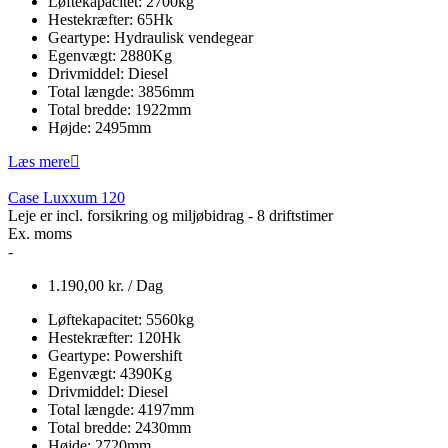
Løftekapacitet:
2700
kg
Hestekræfter:
65
Hk
Geartype:
Hydraulisk vendegear
Egenvægt:
2880
Kg
Drivmiddel:
Diesel
Total længde:
3856
mm
Total bredde:
1922
mm
Højde:
2495
mm
Læs mere
Case Luxxum 120
Leje er incl. forsikring og miljøbidrag - 8 driftstimer
Ex. moms
-
1.190,00
kr.
/ Dag
Løftekapacitet:
5560
kg
Hestekræfter:
120
Hk
Geartype:
Powershift
Egenvægt:
4390
Kg
Drivmiddel:
Diesel
Total længde:
4197
mm
Total bredde:
2430
mm
Højde:
2720
mm