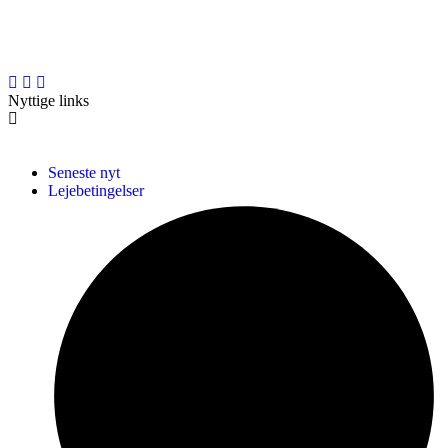
liftudlejningsvirksomhed med base i den gamle maskinforretning i
Hjallerup i Nordjylland.
Nyttige links
Seneste nyt
Lejebetingelser