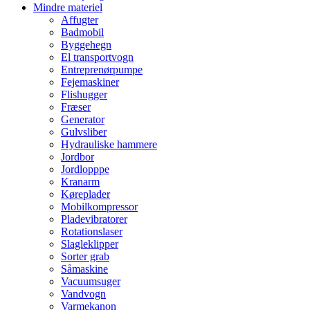
Mindre materiel
Affugter
Badmobil
Byggehegn
El transportvogn
Entreprenørpumpe
Fejemaskiner
Flishugger
Fræser
Generator
Gulvsliber
Hydrauliske hammere
Jordbor
Jordlopppe
Kranarm
Køreplader
Mobilkompressor
Pladevibratorer
Rotationslaser
Slagleklipper
Sorter grab
Såmaskine
Vacuumsuger
Vandvogn
Varmekanon