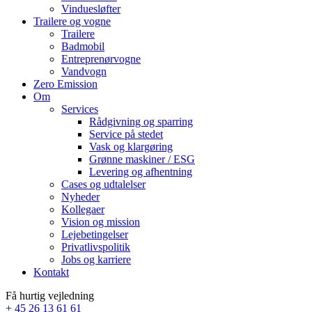
Vinduesløfter
Trailere og vogne
Trailere
Badmobil
Entreprenørvogne
Vandvogn
Zero Emission
Om
Services
Rådgivning og sparring
Service på stedet
Vask og klargøring
Grønne maskiner / ESG
Levering og afhentning
Cases og udtalelser
Nyheder
Kollegaer
Vision og mission
Lejebetingelser
Privatlivspolitik
Jobs og karriere
Kontakt
Få hurtig vejledning
+ 45 26 13 61 61