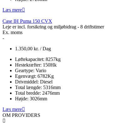
Læs mere
Case IH Puma 150 CVX
Leje er incl. forsikring og miljøbidrag - 8 driftstimer
Ex. moms
-
1.350,00
kr.
/ Dag
Løftekapacitet:
8257
kg
Hestekræfter:
150
Hk
Geartype:
Vario
Egenvægt:
6782
Kg
Drivmiddel:
Diesel
Total længde:
5316
mm
Total bredde:
2476
mm
Højde:
3026
mm
Læs mere
OM PROVIDERS
PROVIDERS er en professionel landsdækkende materiel- og