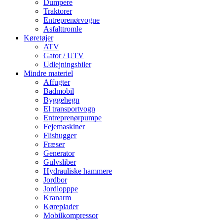
Dumpere
Traktorer
Entreprenørvogne
Asfalttromle
Køretøjer
ATV
Gator / UTV
Udlejningsbiler
Mindre materiel
Affugter
Badmobil
Byggehegn
El transportvogn
Entreprenørpumpe
Fejemaskiner
Flishugger
Fræser
Generator
Gulvsliber
Hydrauliske hammere
Jordbor
Jordlopppe
Kranarm
Køreplader
Mobilkompressor