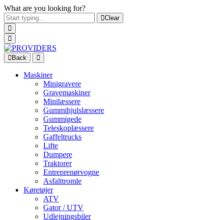
What are you looking for?
Clear
Back
Maskiner
Minigravere
Gravemaskiner
Minilæssere
Gummihjulslæssere
Gummigede
Teleskoplæssere
Gaffeltrucks
Lifte
Dumpere
Traktorer
Entreprenørvogne
Asfalttromle
Køretøjer
ATV
Gator / UTV
Udlejningsbiler