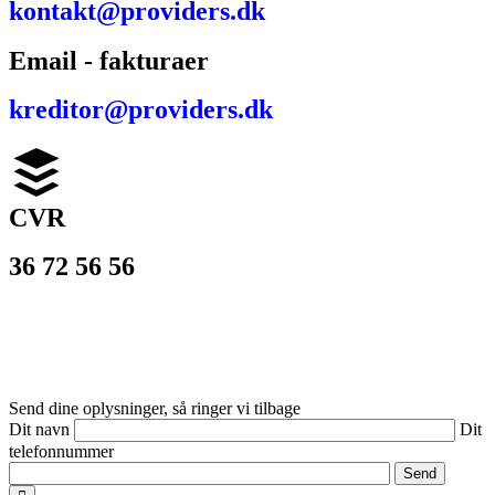
kontakt@providers.dk
Email - fakturaer
kreditor@providers.dk
CVR
36 72 56 56
© 2026
PROVIDERS
– alt materiale er beskyttet af dansk
lov om ophavsret og må ikke benyttes uden tilladelse.
Send dine oplysninger, så ringer vi tilbage
Dit navn
Dit
telefonnummer