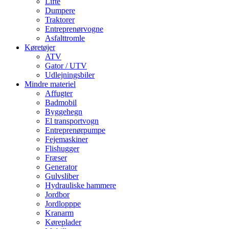
Lifte
Dumpere
Traktorer
Entreprenørvogne
Asfalttromle
Køretøjer
ATV
Gator / UTV
Udlejningsbiler
Mindre materiel
Affugter
Badmobil
Byggehegn
El transportvogn
Entreprenørpumpe
Fejemaskiner
Flishugger
Fræser
Generator
Gulvsliber
Hydrauliske hammere
Jordbor
Jordlopppe
Kranarm
Køreplader