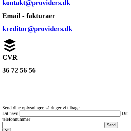
kontakt@providers.dk
Email - fakturaer
kreditor@providers.dk
CVR
36 72 56 56
© 2026
PROVIDERS
– alt materiale er beskyttet af dansk
lov om ophavsret og må ikke benyttes uden tilladelse.
Send dine oplysninger, så ringer vi tilbage
Dit navn
Dit
telefonnummer