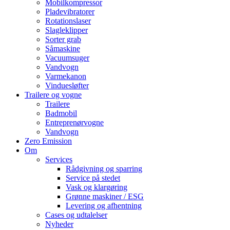
Mobilkompressor
Pladevibratorer
Rotationslaser
Slagleklipper
Sorter grab
Såmaskine
Vacuumsuger
Vandvogn
Varmekanon
Vinduesløfter
Trailere og vogne
Trailere
Badmobil
Entreprenørvogne
Vandvogn
Zero Emission
Om
Services
Rådgivning og sparring
Service på stedet
Vask og klargøring
Grønne maskiner / ESG
Levering og afhentning
Cases og udtalelser
Nyheder