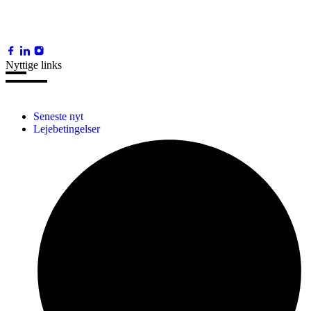
liftudlejningsvirksomhed med base i den gamle maskinforretning i
Hjallerup i Nordjylland.
Nyttige links
Seneste nyt
Lejebetingelser