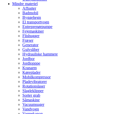
Mindre materiel
Affugter
Badmobil
Byggehegn
El transportvogn
Entreprenørpumpe
Fejemaskiner
Flishugger
Fræser
Generator
Gulvsliber
Hydrauliske hammere
Jordbor
Jordlopppe
Kranarm
Køreplader
Mobilkompressor
Pladevibratorer
Rotationslaser
Slagleklipper
Sorter grab
Såmaskine
Vacuumsuger
Vandvogn
Varmekanon