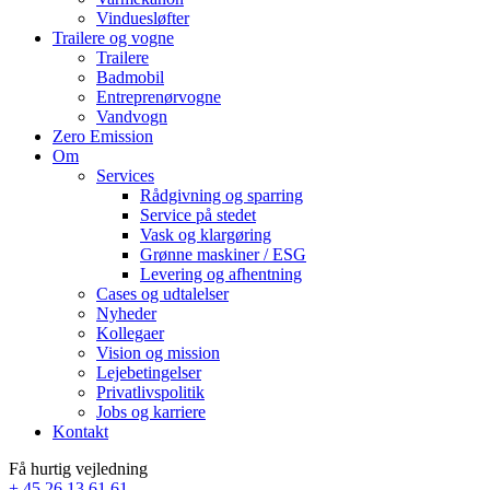
Vinduesløfter
Trailere og vogne
Trailere
Badmobil
Entreprenørvogne
Vandvogn
Zero Emission
Om
Services
Rådgivning og sparring
Service på stedet
Vask og klargøring
Grønne maskiner / ESG
Levering og afhentning
Cases og udtalelser
Nyheder
Kollegaer
Vision og mission
Lejebetingelser
Privatlivspolitik
Jobs og karriere
Kontakt
Få hurtig vejledning
+ 45 26 13 61 61