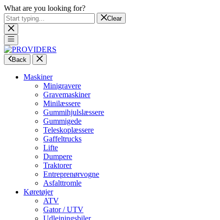
What are you looking for?
Clear
Back
Maskiner
Minigravere
Gravemaskiner
Minilæssere
Gummihjulslæssere
Gummigede
Teleskoplæssere
Gaffeltrucks
Lifte
Dumpere
Traktorer
Entreprenørvogne
Asfalttromle
Køretøjer
ATV
Gator / UTV
Udlejningsbiler