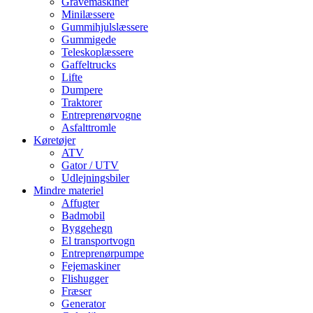
Gravemaskiner
Minilæssere
Gummihjulslæssere
Gummigede
Teleskoplæssere
Gaffeltrucks
Lifte
Dumpere
Traktorer
Entreprenørvogne
Asfalttromle
Køretøjer
ATV
Gator / UTV
Udlejningsbiler
Mindre materiel
Affugter
Badmobil
Byggehegn
El transportvogn
Entreprenørpumpe
Fejemaskiner
Flishugger
Fræser
Generator