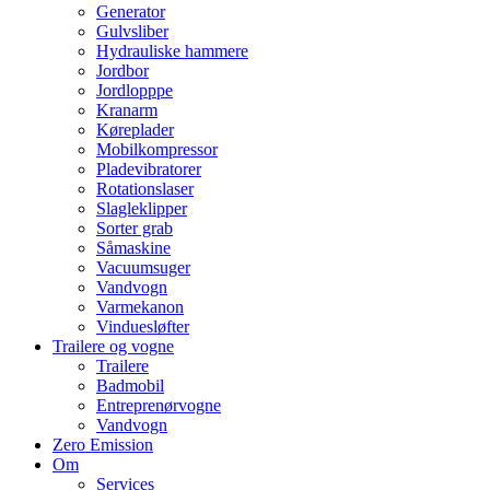
Generator
Gulvsliber
Hydrauliske hammere
Jordbor
Jordlopppe
Kranarm
Køreplader
Mobilkompressor
Pladevibratorer
Rotationslaser
Slagleklipper
Sorter grab
Såmaskine
Vacuumsuger
Vandvogn
Varmekanon
Vinduesløfter
Trailere og vogne
Trailere
Badmobil
Entreprenørvogne
Vandvogn
Zero Emission
Om
Services