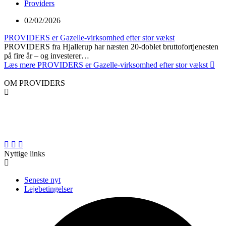
Providers
02/02/2026
PROVIDERS er Gazelle-virksomhed efter stor vækst
PROVIDERS fra Hjallerup har næsten 20-doblet bruttofortjenesten
på fire år – og investerer…
Læs mere
PROVIDERS er Gazelle-virksomhed efter stor vækst
OM PROVIDERS
PROVIDERS er en professionel landsdækkende materiel- og
liftudlejningsvirksomhed med base i den gamle maskinforretning i
Hjallerup i Nordjylland.
Nyttige links
Seneste nyt
Lejebetingelser