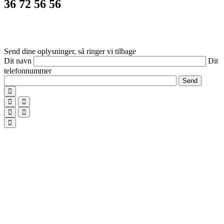
36 72 56 56
© 2026
PROVIDERS
– alt materiale er beskyttet af dansk lov om
ophavsret og må ikke benyttes uden tilladelse.
Send dine oplysninger, så ringer vi tilbage
Dit navn
Dit
telefonnummer