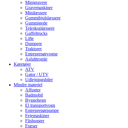
Minigravere
Gravemaskiner
Minilæssere
Gummihjulslæssere
Gummigede
Teleskoplæssere
Gaffeltrucks
Lifte
Dumpere
Traktorer
Entreprenørvogne
Asfalttromle
Køretøjer
ATV
Gator / UTV
Udlejningsbiler
Mindre materiel
Affugter
Badmobil
Byggehegn
El transportvogn
Entreprenørpumpe
Fejemaskiner
Flishugger
Fræser