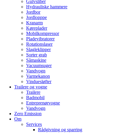
Gulvsliber
Hydrauliske hammere
Jordbor
Jordlopppe
Kranarm
Køreplader
Mobilkompressor
Pladevibratorer
Rotationslaser
Slagleklipper
Sorter grab
Såmaskine
Vacuumsuger
Vandvogn
Varmekanon
Vinduesløfter
Trailere og vogne
Trailere
Badmobil
Entreprenørvogne
Vandvogn
Zero Emission
Om
Services
Rådgivning og sparring