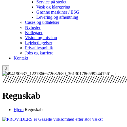
Service på stedet
Vask og klargøring
Grønne maskiner / ESG
Levering og afhentning
Cases og udtalelser
Nyheder
Kollegaer
Vision og mission
Lejebetingelser
Privatlivspolitik
Jobs og karriere
Kontakt
Regnskab
Hjem
Regnskab