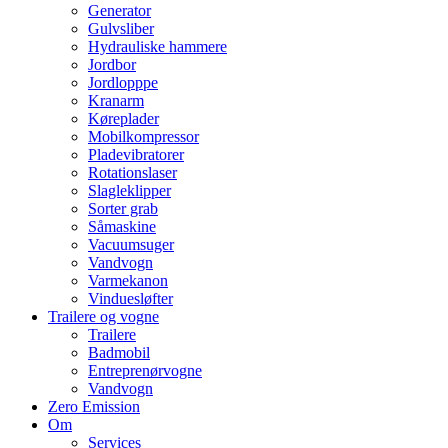
Generator
Gulvsliber
Hydrauliske hammere
Jordbor
Jordlopppe
Kranarm
Køreplader
Mobilkompressor
Pladevibratorer
Rotationslaser
Slagleklipper
Sorter grab
Såmaskine
Vacuumsuger
Vandvogn
Varmekanon
Vinduesløfter
Trailere og vogne
Trailere
Badmobil
Entreprenørvogne
Vandvogn
Zero Emission
Om
Services