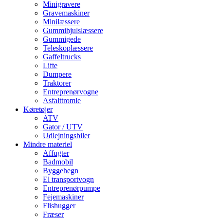
Minigravere
Gravemaskiner
Minilæssere
Gummihjulslæssere
Gummigede
Teleskoplæssere
Gaffeltrucks
Lifte
Dumpere
Traktorer
Entreprenørvogne
Asfalttromle
Køretøjer
ATV
Gator / UTV
Udlejningsbiler
Mindre materiel
Affugter
Badmobil
Byggehegn
El transportvogn
Entreprenørpumpe
Fejemaskiner
Flishugger
Fræser