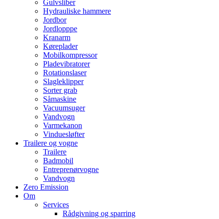
Gulvsliber
Hydrauliske hammere
Jordbor
Jordlopppe
Kranarm
Køreplader
Mobilkompressor
Pladevibratorer
Rotationslaser
Slagleklipper
Sorter grab
Såmaskine
Vacuumsuger
Vandvogn
Varmekanon
Vinduesløfter
Trailere og vogne
Trailere
Badmobil
Entreprenørvogne
Vandvogn
Zero Emission
Om
Services
Rådgivning og sparring