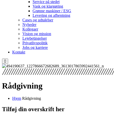
Service på stedet
Vask og klargøring
Grønne maskiner / ESG
Levering og afhentning
Cases og udtalelser
Nyheder
Kollegaer
Vision og mission
Lejebetingelser
Privatlivspolitik
Jobs og karriere
Kontakt
Rådgivning
Hjem
Rådgivning
Tilføj din overskrift her