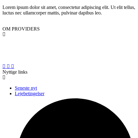
Lorem ipsum dolor sit amet, consectetur adipiscing elit. Ut elit tellus,
luctus nec ullamcorper mattis, pulvinar dapibus leo.
OM PROVIDERS
PROVIDERS er en professionel landsdækkende materiel- og
liftudlejningsvirksomhed med base i den gamle maskinforretning i
Hjallerup i Nordjylland.
Nyttige links
Seneste nyt
Lejebetingelser