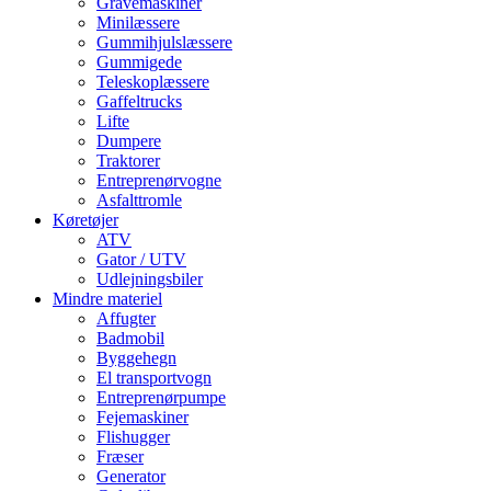
Gravemaskiner
Minilæssere
Gummihjulslæssere
Gummigede
Teleskoplæssere
Gaffeltrucks
Lifte
Dumpere
Traktorer
Entreprenørvogne
Asfalttromle
Køretøjer
ATV
Gator / UTV
Udlejningsbiler
Mindre materiel
Affugter
Badmobil
Byggehegn
El transportvogn
Entreprenørpumpe
Fejemaskiner
Flishugger
Fræser
Generator