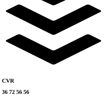
CVR
36 72 56 56
© 2026
PROVIDERS
– alt materiale er beskyttet af dansk lov om
ophavsret og må ikke benyttes uden tilladelse.