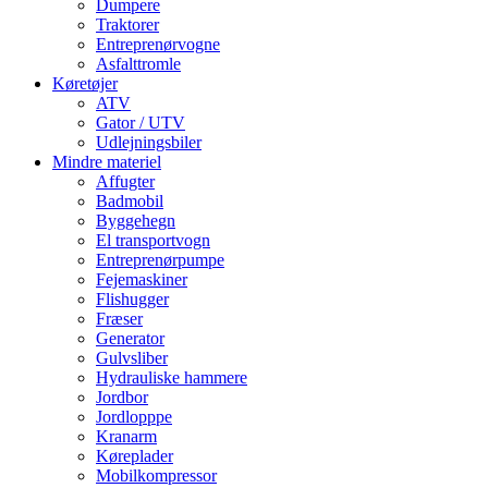
Dumpere
Traktorer
Entreprenørvogne
Asfalttromle
Køretøjer
ATV
Gator / UTV
Udlejningsbiler
Mindre materiel
Affugter
Badmobil
Byggehegn
El transportvogn
Entreprenørpumpe
Fejemaskiner
Flishugger
Fræser
Generator
Gulvsliber
Hydrauliske hammere
Jordbor
Jordlopppe
Kranarm
Køreplader
Mobilkompressor