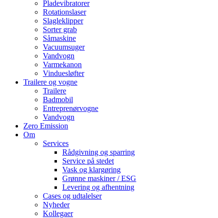
Pladevibratorer
Rotationslaser
Slagleklipper
Sorter grab
Såmaskine
Vacuumsuger
Vandvogn
Varmekanon
Vinduesløfter
Trailere og vogne
Trailere
Badmobil
Entreprenørvogne
Vandvogn
Zero Emission
Om
Services
Rådgivning og sparring
Service på stedet
Vask og klargøring
Grønne maskiner / ESG
Levering og afhentning
Cases og udtalelser
Nyheder
Kollegaer