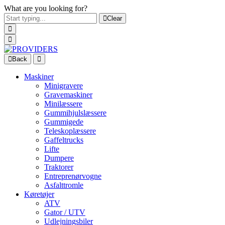
What are you looking for?
Clear
Back
Maskiner
Minigravere
Gravemaskiner
Minilæssere
Gummihjulslæssere
Gummigede
Teleskoplæssere
Gaffeltrucks
Lifte
Dumpere
Traktorer
Entreprenørvogne
Asfalttromle
Køretøjer
ATV
Gator / UTV
Udlejningsbiler