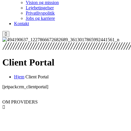
Vision og mission
Lejebetingelser
Privatlivspolitik
Jobs og karriere
Kontakt
Client Portal
Hjem
Client Portal
[jetpackcrm_clientportal]
OM PROVIDERS
PROVIDERS er en professionel landsdækkende materiel- og
liftudlejningsvirksomhed med base i den gamle maskinforretning i
Hjallerup i Nordjylland.