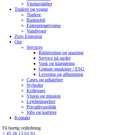
Vinduesløfter
Trailere og vogne
Trailere
Badmobil
Entreprenørvogne
Vandvogn
Zero Emission
Om
Services
Rådgivning og sparring
Service på stedet
Vask og klargøring
Grønne maskiner / ESG
Levering og afhentning
Cases og udtalelser
Nyheder
Kollegaer
Vision og mission
Lejebetingelser
Privatlivspolitik
Jobs og karriere
Kontakt
Få hurtig vejledning
+ 45 26 13 61 61