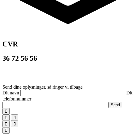
CVR
36 72 56 56
© 2026
PROVIDERS
– alt materiale er beskyttet af dansk lov om
ophavsret og må ikke benyttes uden tilladelse.
Send dine oplysninger, så ringer vi tilbage
Dit navn
Dit
telefonnummer