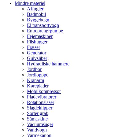
Mindre materiel
Affugter
Badmobil
Byggehegn
El transportvogn
Entreprenørpumpe
Fejemaskiner
Flishugger
Fræser
Generator
Gulvsliber
Hydrauliske hammere
Jordbor
Jordlopppe
Kranarm
Køreplader
Mobilkompressor
Pladevibratorer
Rotationslaser
Slagleklipper
Sorter grab
Såmaskine
Vacuumsuger
Vandvogn
Varmekanon