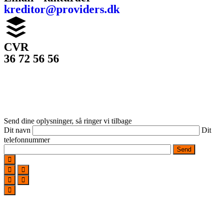
kreditor@providers.dk
CVR
36 72 56 56
© 2026
PROVIDERS
– alt materiale er beskyttet af dansk
lov om ophavsret og må ikke benyttes uden tilladelse.
Send dine oplysninger, så ringer vi tilbage
Dit navn
Dit
telefonnummer