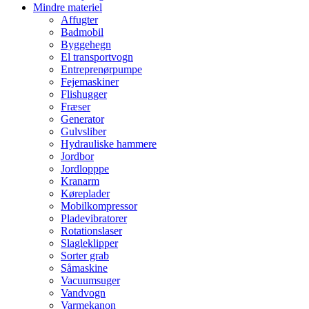
Mindre materiel
Affugter
Badmobil
Byggehegn
El transportvogn
Entreprenørpumpe
Fejemaskiner
Flishugger
Fræser
Generator
Gulvsliber
Hydrauliske hammere
Jordbor
Jordlopppe
Kranarm
Køreplader
Mobilkompressor
Pladevibratorer
Rotationslaser
Slagleklipper
Sorter grab
Såmaskine
Vacuumsuger
Vandvogn
Varmekanon