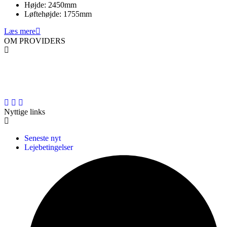
Højde:
2450
mm
Løftehøjde:
1755
mm
Læs mere
OM PROVIDERS
PROVIDERS er en professionel landsdækkende materiel- og
liftudlejningsvirksomhed med base i den gamle maskinforretning i
Hjallerup i Nordjylland.
Nyttige links
Seneste nyt
Lejebetingelser