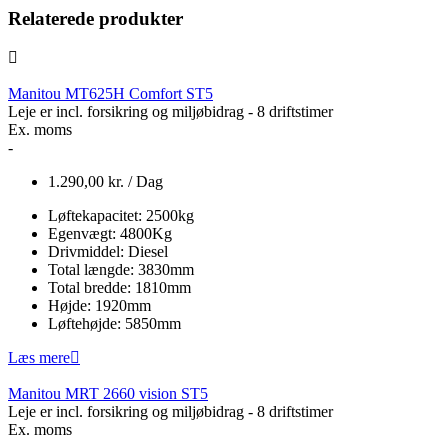
Relaterede produkter
Manitou MT625H Comfort ST5
Leje er incl. forsikring og miljøbidrag - 8 driftstimer
Ex. moms
-
1.290,00
kr.
/ Dag
Løftekapacitet:
2500
kg
Egenvægt:
4800
Kg
Drivmiddel:
Diesel
Total længde:
3830
mm
Total bredde:
1810
mm
Højde:
1920
mm
Løftehøjde:
5850
mm
Læs mere
Manitou MRT 2660 vision ST5
Leje er incl. forsikring og miljøbidrag - 8 driftstimer
Ex. moms
-