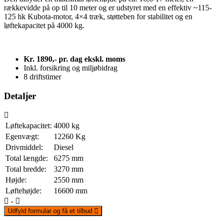
rækkevidde på op til 10 meter og er udstyret med en effektiv ~115-
125 hk Kubota-motor, 4×4 træk, støtteben for stabilitet og en
løftekapacitet på 4000 kg.
Kr.
18
90
,- pr. dag ekskl. moms
Inkl. forsikring og miljøbidrag
8 driftstimer
Detaljer
Løftekapacitet:
4000
kg
Egenvægt:
12260
Kg
Drivmiddel:
Diesel
Total længde:
6275
mm
Total bredde:
3270
mm
Højde:
2550
mm
Løftehøjde:
16600
mm
-
Udfyld formular og få et tilbud