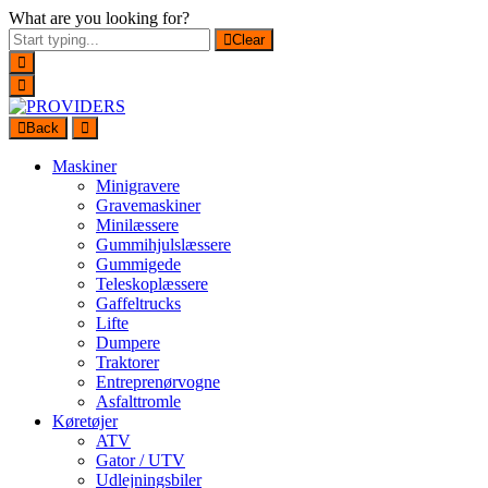
What are you looking for?
Clear
Back
Maskiner
Minigravere
Gravemaskiner
Minilæssere
Gummihjulslæssere
Gummigede
Teleskoplæssere
Gaffeltrucks
Lifte
Dumpere
Traktorer
Entreprenørvogne
Asfalttromle
Køretøjer
ATV
Gator / UTV
Udlejningsbiler