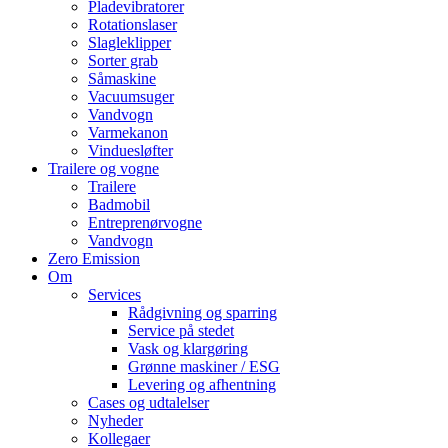
Pladevibratorer
Rotationslaser
Slagleklipper
Sorter grab
Såmaskine
Vacuumsuger
Vandvogn
Varmekanon
Vinduesløfter
Trailere og vogne
Trailere
Badmobil
Entreprenørvogne
Vandvogn
Zero Emission
Om
Services
Rådgivning og sparring
Service på stedet
Vask og klargøring
Grønne maskiner / ESG
Levering og afhentning
Cases og udtalelser
Nyheder
Kollegaer