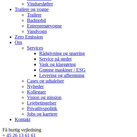
Vinduesløfter
Trailere og vogne
Trailere
Badmobil
Entreprenørvogne
Vandvogn
Zero Emission
Om
Services
Rådgivning og sparring
Service på stedet
Vask og klargøring
Grønne maskiner / ESG
Levering og afhentning
Cases og udtalelser
Nyheder
Kollegaer
Vision og mission
Lejebetingelser
Privatlivspolitik
Jobs og karriere
Kontakt
Få hurtig vejledning
+ 45 26 13 61 61