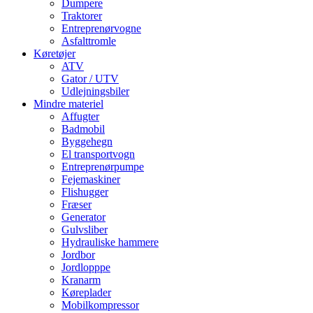
Dumpere
Traktorer
Entreprenørvogne
Asfalttromle
Køretøjer
ATV
Gator / UTV
Udlejningsbiler
Mindre materiel
Affugter
Badmobil
Byggehegn
El transportvogn
Entreprenørpumpe
Fejemaskiner
Flishugger
Fræser
Generator
Gulvsliber
Hydrauliske hammere
Jordbor
Jordlopppe
Kranarm
Køreplader
Mobilkompressor