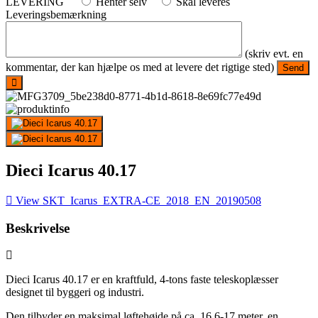
LEVERING
Henter selv
Skal leveres
Leveringsbemærkning
(skriv evt. en
kommentar, der kan hjælpe os med at levere det rigtige sted)
Dieci Icarus 40.17
View SKT_Icarus_EXTRA-CE_2018_EN_20190508
Beskrivelse
Dieci Icarus 40.17 er en kraftfuld, 4-tons faste teleskoplæsser
designet til byggeri og industri.
Den tilbyder en maksimal løftehøjde på ca. 16,6-17 meter, en