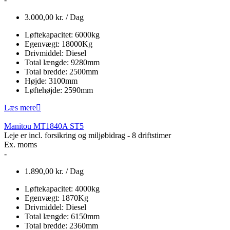
3.000,00
kr.
/ Dag
Løftekapacitet:
6000
kg
Egenvægt:
18000
Kg
Drivmiddel:
Diesel
Total længde:
9280
mm
Total bredde:
2500
mm
Højde:
3100
mm
Løftehøjde:
2590
mm
Læs mere
Manitou MT1840A ST5
Leje er incl. forsikring og miljøbidrag - 8 driftstimer
Ex. moms
-
1.890,00
kr.
/ Dag
Løftekapacitet:
4000
kg
Egenvægt:
1870
Kg
Drivmiddel:
Diesel
Total længde:
6150
mm
Total bredde:
2360
mm