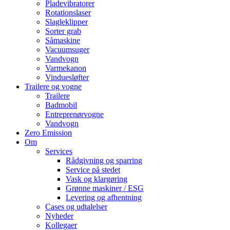
Pladevibratorer
Rotationslaser
Slagleklipper
Sorter grab
Såmaskine
Vacuumsuger
Vandvogn
Varmekanon
Vinduesløfter
Trailere og vogne
Trailere
Badmobil
Entreprenørvogne
Vandvogn
Zero Emission
Om
Services
Rådgivning og sparring
Service på stedet
Vask og klargøring
Grønne maskiner / ESG
Levering og afhentning
Cases og udtalelser
Nyheder
Kollegaer