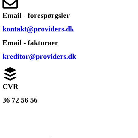
Email - forespørgsler
kontakt@providers.dk
Email - fakturaer
kreditor@providers.dk
CVR
36 72 56 56
© 2026
PROVIDERS
– alt materiale er beskyttet af dansk
lov om ophavsret og må ikke benyttes uden tilladelse.