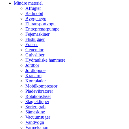
Mindre materiel
Affugter
Badmobil
Byggehegn
El transportvogn
Entreprenørpumpe
Fejemaskiner
Flishugger
Fræser
Generator
Gulvsliber
Hydrauliske hammere
Jordbor
Jordlopppe
Kranarm
Køreplader
Mobilkompressor
Pladevibratorer
Rotationslaser
Slagleklipper
Sorter grab
Såmaskine
Vacuumsuger
Vandvogn
Varmekanon