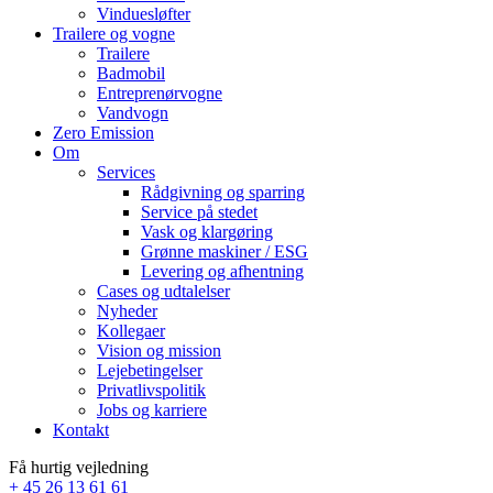
Vinduesløfter
Trailere og vogne
Trailere
Badmobil
Entreprenørvogne
Vandvogn
Zero Emission
Om
Services
Rådgivning og sparring
Service på stedet
Vask og klargøring
Grønne maskiner / ESG
Levering og afhentning
Cases og udtalelser
Nyheder
Kollegaer
Vision og mission
Lejebetingelser
Privatlivspolitik
Jobs og karriere
Kontakt
Få hurtig vejledning
+ 45 26 13 61 61