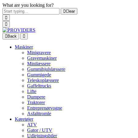
What are you looking for?
Clear
Back
Maskiner
Minigravere
Gravemaskiner
Minilæssere
Gummihjulslæssere
Gummigede
Teleskoplæssere
Gaffeltrucks
Lifte
Dumpere
Traktorer
Entreprenørvogne
Asfalttromle
Køretøjer
ATV
Gator / UTV
Udlejningsbiler