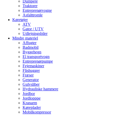
Dumpere
Traktorer
Entreprenørvogne
Asfalttromle
Køretøjer
ATV
Gator / UTV
Udlejningsbiler
Mindre materiel
Affugter
Badmobil
Byggehegn
El transportvogn
Entreprenørpumpe
Fejemaskiner
Flishugger
Fræser
Generator
Gulvsliber
Hydrauliske hammere
Jordbor
Jordlopppe
Kranarm
Køreplader
Mobilkompressor