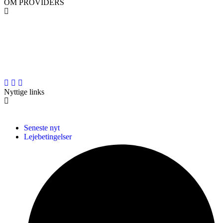
OM PROVIDERS
PROVIDERS er en professionel landsdækkende materiel- og
liftudlejningsvirksomhed med base i den gamle maskinforretning i
Hjallerup i Nordjylland.
Nyttige links
Seneste nyt
Lejebetingelser