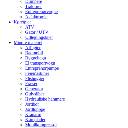
Dumpere
Traktorer
Entreprenørvogne
Asfalttromle
Køretøjer
ATV
Gator / UTV
Udlejningsbiler
Mindre materiel
Affugter
Badmobil
Byggehegn
El transportvogn
Entreprenørpumpe
Fejemaskiner
Flishugger
Fræser
Generator
Gulvsliber
Hydrauliske hammere
Jordbor
Jordlopppe
Kranarm
Køreplader
Mobilkompressor