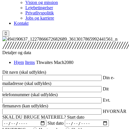
Vision og mission
Lejebetingelser
Privatlivspolitik
Jobs og karriere
Kontakt
Detaljer og data
Hjem
Items
Thwaites Mach2080
Dit navn (skal udfyldes)
Din e-
mailadresse (skal udfyldes)
Dit
telefonnummer (skal udfyldes)
Evt.
firmanavn (kan udfyldes)
HVORNÅR
SKAL DU BRUGE MATERIEL?
Start dato
Slut dato