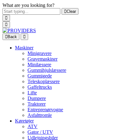
What are you looking for?
Clear
Back
Maskiner
Minigravere
Gravemaskiner
Minilæssere
Gummihjulslæssere
Gummigede
Teleskoplæssere
Gaffeltrucks
Lifte
Dumpere
Traktorer
Entreprenørvogne
Asfalttromle
Køretøjer
ATV
Gator / UTV
Udlejningsbiler