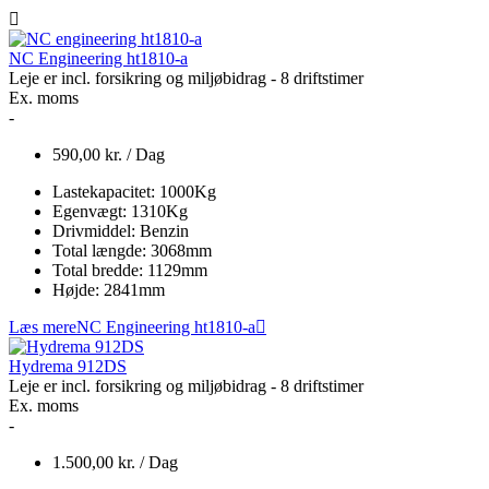
NC Engineering ht1810-a
Leje er incl. forsikring og miljøbidrag - 8 driftstimer
Ex. moms
-
590,00
kr.
/ Dag
Lastekapacitet:
1000
Kg
Egenvægt:
1310
Kg
Drivmiddel:
Benzin
Total længde:
3068
mm
Total bredde:
1129
mm
Højde:
2841
mm
Læs mere
NC Engineering ht1810-a
Hydrema 912DS
Leje er incl. forsikring og miljøbidrag - 8 driftstimer
Ex. moms
-
1.500,00
kr.
/ Dag