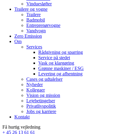
Vinduesløfter
Trailere og vogne
Trailere
Badmobil
Entreprenørvogne
Vandvogn
Zero Emission
Om
Services
Rådgivning og sparring
Service på stedet
Vask og klargøring
Grønne maskiner / ESG
Levering og afhentning
Cases og udtalelser
Nyheder
Kollegaer
Vision og mission
Lejebetingelser
Privatlivspolitik
Jobs og karriere
Kontakt
Få hurtig vejledning
+ 45 26 13 61 61