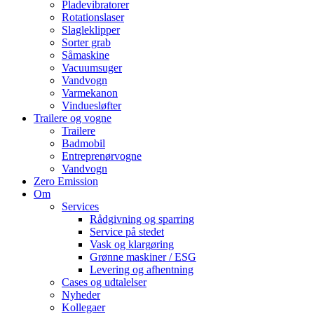
Pladevibratorer
Rotationslaser
Slagleklipper
Sorter grab
Såmaskine
Vacuumsuger
Vandvogn
Varmekanon
Vinduesløfter
Trailere og vogne
Trailere
Badmobil
Entreprenørvogne
Vandvogn
Zero Emission
Om
Services
Rådgivning og sparring
Service på stedet
Vask og klargøring
Grønne maskiner / ESG
Levering og afhentning
Cases og udtalelser
Nyheder
Kollegaer