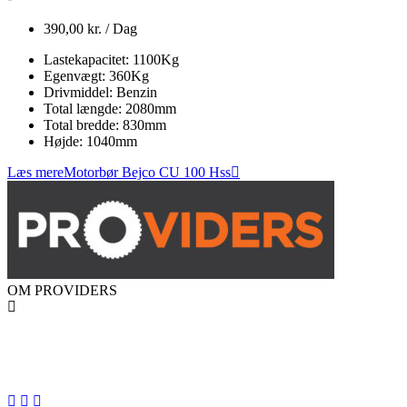
390,00
kr.
/ Dag
Lastekapacitet:
1100
Kg
Egenvægt:
360
Kg
Drivmiddel:
Benzin
Total længde:
2080
mm
Total bredde:
830
mm
Højde:
1040
mm
Læs mere
Motorbør Bejco CU 100 Hss
OM PROVIDERS
PROVIDERS er en professionel landsdækkende materiel- og
liftudlejningsvirksomhed med base i den gamle maskinforretning i
Hjallerup i Nordjylland.