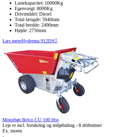
Lastekapacitet:
10000
Kg
Egenvægt:
8000
Kg
Drivmiddel:
Diesel
Total længde:
5940
mm
Total bredde:
2490
mm
Højde:
2750
mm
Læs mere
Hydrema 912DS
Motorbør Bejco CU 100 Hss
Leje er incl. forsikring og miljøbidrag - 8 driftstimer
Ex. moms
-