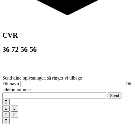
CVR
36 72 56 56
© 2026
PROVIDERS
– alt materiale er beskyttet af dansk lov om
ophavsret og må ikke benyttes uden tilladelse.
Send dine oplysninger, så ringer vi tilbage
Dit navn
Dit
telefonnummer