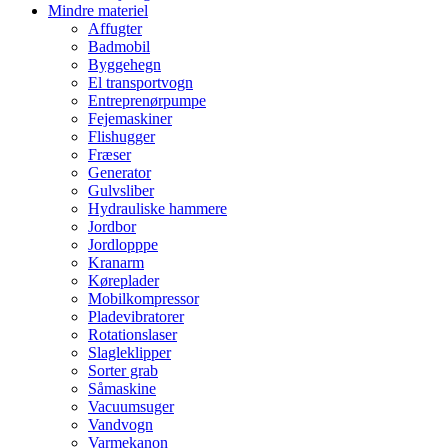
Mindre materiel
Affugter
Badmobil
Byggehegn
El transportvogn
Entreprenørpumpe
Fejemaskiner
Flishugger
Fræser
Generator
Gulvsliber
Hydrauliske hammere
Jordbor
Jordlopppe
Kranarm
Køreplader
Mobilkompressor
Pladevibratorer
Rotationslaser
Slagleklipper
Sorter grab
Såmaskine
Vacuumsuger
Vandvogn
Varmekanon