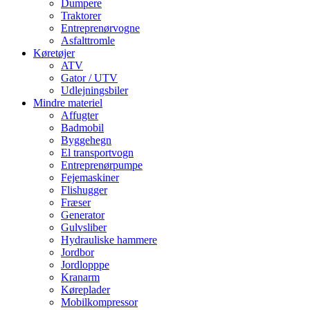
Dumpere
Traktorer
Entreprenørvogne
Asfalttromle
Køretøjer
ATV
Gator / UTV
Udlejningsbiler
Mindre materiel
Affugter
Badmobil
Byggehegn
El transportvogn
Entreprenørpumpe
Fejemaskiner
Flishugger
Fræser
Generator
Gulvsliber
Hydrauliske hammere
Jordbor
Jordlopppe
Kranarm
Køreplader
Mobilkompressor