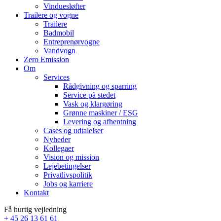
Vinduesløfter
Trailere og vogne
Trailere
Badmobil
Entreprenørvogne
Vandvogn
Zero Emission
Om
Services
Rådgivning og sparring
Service på stedet
Vask og klargøring
Grønne maskiner / ESG
Levering og afhentning
Cases og udtalelser
Nyheder
Kollegaer
Vision og mission
Lejebetingelser
Privatlivspolitik
Jobs og karriere
Kontakt
Få hurtig vejledning
+ 45 26 13 61 61