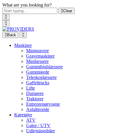
What are you looking for?
Clear
Back
Maskiner
Minigravere
Gravemaskiner
Minilæssere
Gummihjulslæssere
Gummigede
Teleskoplæssere
Gaffeltrucks
Lifte
Dumpere
Traktorer
Entreprenørvogne
Asfalttromle
Køretøjer
ATV
Gator / UTV
Udlejningsbiler