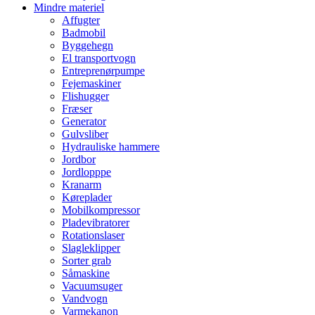
Mindre materiel
Affugter
Badmobil
Byggehegn
El transportvogn
Entreprenørpumpe
Fejemaskiner
Flishugger
Fræser
Generator
Gulvsliber
Hydrauliske hammere
Jordbor
Jordlopppe
Kranarm
Køreplader
Mobilkompressor
Pladevibratorer
Rotationslaser
Slagleklipper
Sorter grab
Såmaskine
Vacuumsuger
Vandvogn
Varmekanon