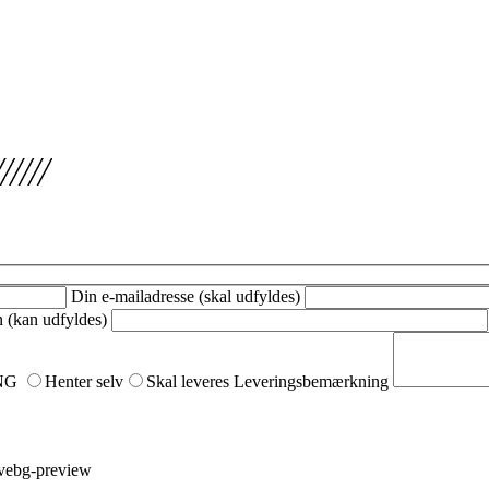
Din e-mailadresse (skal udfyldes)
n (kan udfyldes)
NG
Henter selv
Skal leveres
Leveringsbemærkning