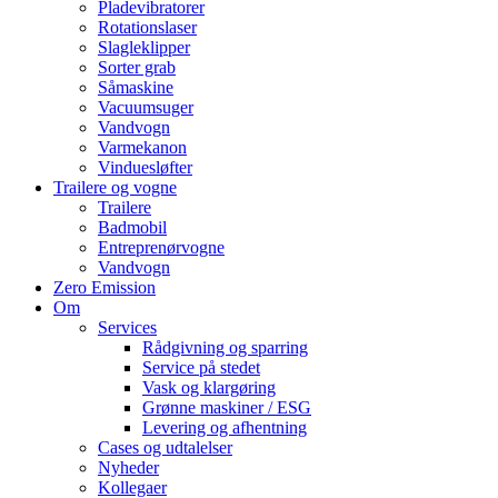
Pladevibratorer
Rotationslaser
Slagleklipper
Sorter grab
Såmaskine
Vacuumsuger
Vandvogn
Varmekanon
Vinduesløfter
Trailere og vogne
Trailere
Badmobil
Entreprenørvogne
Vandvogn
Zero Emission
Om
Services
Rådgivning og sparring
Service på stedet
Vask og klargøring
Grønne maskiner / ESG
Levering og afhentning
Cases og udtalelser
Nyheder
Kollegaer